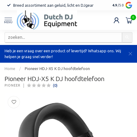
Breed assortiment aan geluid, licht en DJgear
Tot 7 jaar ga
4.9
/5.0
0
MENU
Heb je een vraag over een product of levertijd? Whatsapp ons. Wij
helpen je graag snel verder!
Home
/
Pioneer HDJ-X5 K DJ hoofdtelefoon
Pioneer HDJ-X5 K DJ hoofdtelefoon
(0)
PIONEER