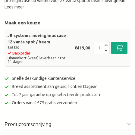
pro flightcase op wielen voor 2x Vanta spot of beam movinghead
Lees meer
.
Maak een keuze
JB systems movingheadcase
12 vanta spot / beam
€419,00
B03320
Backorder
Binnenkort (weer) leverbaar 7 tot
21 dagen
Snelle deskundige klantenservice
Breed assortiment aan geluid, licht en DJgear
Tot 7 jaar garantie op geselecteerde producten
Orders vanaf €75 gratis verzonden
Productomschrijving