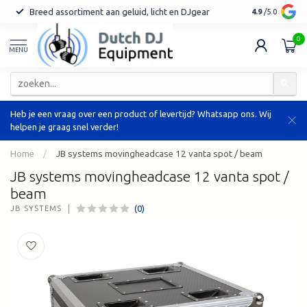
Breed assortiment aan geluid, licht en DJgear
Tot 7 jaar ga
4.9
/5.0
0
MENU
Heb je een vraag over een product of levertijd? Whatsapp ons. Wij
helpen je graag snel verder!
Home
/
JB systems movingheadcase 12 vanta spot / beam
JB systems movingheadcase 12 vanta spot /
beam
(0)
JB SYSTEMS