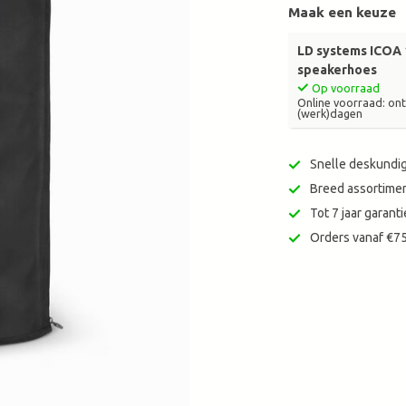
Maak een keuze
zoekresultaat
te
gaan.
LD systems ICOA
Als
speakerhoes
u
Op voorraad
Online voorraad: ontv
met
(werk)dagen
aanraaktoetsen
werkt,
Snelle deskundig
kunt
u
Breed assortimen
touch-
Tot 7 jaar garan
en
Orders vanaf €75
swipetekens
gebruiken.