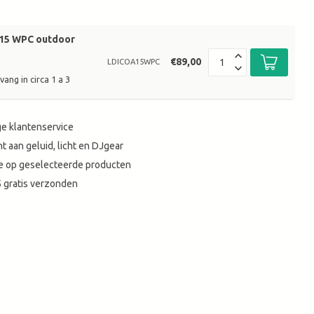
 15 WPC outdoor
€89,00
LDICOA15WPC
ang in circa 1 a 3
e klantenservice
t aan geluid, licht en DJgear
tie op geselecteerde producten
 gratis verzonden