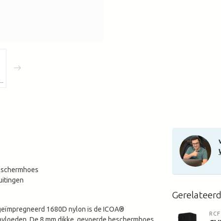
beschermhoes
uitingen
Gerelateer
geïmpregneerd 1680D nylon is de ICOA®
RCF
invloeden. De 8 mm dikke, gevoerde beschermhoes