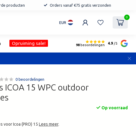
erde producten
Orders vanaf €75 gratis verzonden
0
EUR
n
Opruiming sale!
4.9
/5
98
beoordelingen
0 beoordelingen
s ICOA 15 WPC outdoor
es
Op voorraad
 voor Icoa (PRO) 15
Lees meer
.