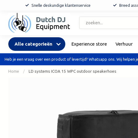
Snelle deskundige klantenservice
Breed asso
Alle categorieën
Experience store
Verhuur
Heb je een vraag over een product of levertijd? Whatsapp ons. Wij helpen je
Home
/
LD systems ICOA 15 WPC outdoor speakerhoes