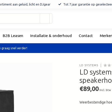
rtiment aan geluid, licht en DJgear
Tot 7 jaar garantie op geselecte
Gebruik
de
pijltjes
op
B2B Leasen
Installatie & onderhoud
Contact
Merke
en
neer
om
 graag snel verder!
een
beschikbaar
resultaat
LD SYSTEMS
te
LD system
selecteren.
speakerho
Druk
op
€89,00
Enter
Incl. btw
om
naar
Weerbestendige hoes
het
geselecteerde