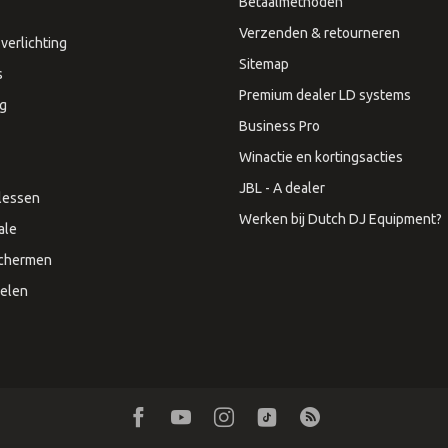
Betaalmethoden
Verzenden & retourneren
verlichting
Sitemap
s
Premium dealer LD systems
ng
Business Pro
Winactie en kortingsacties
JBL - A dealer
lessen
Werken bij Dutch DJ Equipment?
ale
Schermen
elen