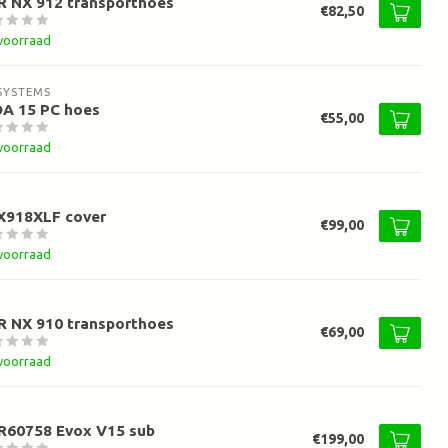
R NX 912 transporthoes
€82,50
voorraad
SYSTEMS
OA 15 PC hoes
€55,00
voorraad
X918XLF cover
€99,00
voorraad
R NX 910 transporthoes
€69,00
voorraad
R60758 Evox V15 sub
€199,00