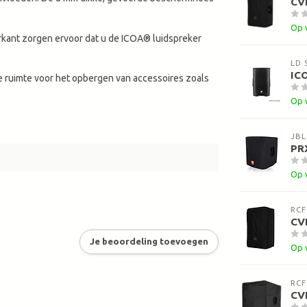
CV
Op 
orkant zorgen ervoor dat u de ICOA® luidspreker
LD 
IC
e ruimte voor het opbergen van accessoires zoals
Op 
JBL
PR
Op 
RCF
CV
Je beoordeling toevoegen
Op 
RCF
CV