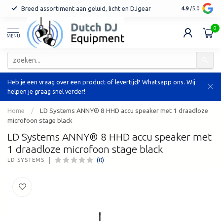
Breed assortiment aan geluid, licht en DJgear
Tot 7 jaar ga
4.9
/5.0
0
MENU
Heb je een vraag over een product of levertijd? Whatsapp ons. Wij
helpen je graag snel verder!
Home
/
LD Systems ANNY® 8 HHD accu speaker met 1 draadloze
microfoon stage black
LD Systems ANNY® 8 HHD accu speaker met
1 draadloze microfoon stage black
(0)
LD SYSTEMS