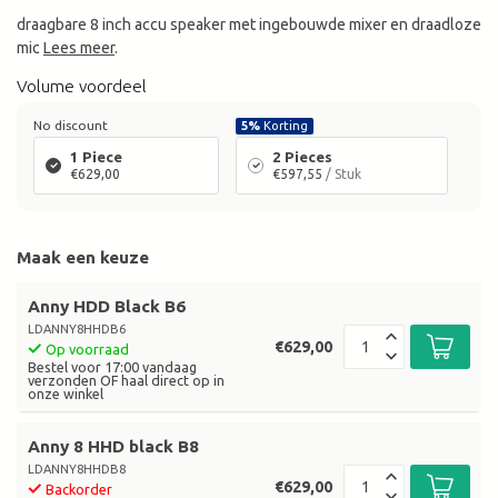
draagbare 8 inch accu speaker met ingebouwde mixer en draadloze
mic
Lees meer
.
Volume voordeel
No discount
5%
Korting
1 Piece
2 Pieces
€629,00
€597,55
/ Stuk
Maak een keuze
Anny HDD Black B6
LDANNY8HHDB6
€629,00
Op voorraad
Bestel voor 17:00 vandaag
verzonden OF haal direct op in
onze winkel
Anny 8 HHD black B8
LDANNY8HHDB8
€629,00
Backorder