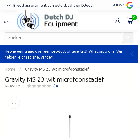
Breed assortiment aan geluid, licht en DJgear
Tot 7 jaar ga
4.9
/5.0
0
MENU
Heb je een vraag over een product of levertijd? Whatsapp ons. Wij
helpen je graag snel verder!
Home
/
Gravity MS 23 wit microfoonstatief
Gravity MS 23 wit microfoonstatief
(0)
GRAVITY