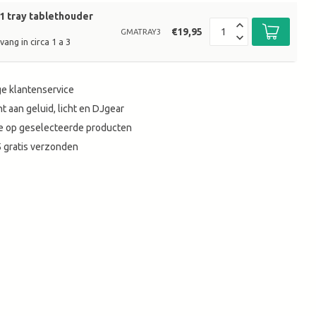
1 tray tablethouder
€19,95
GMATRAY3
ang in circa 1 a 3
e klantenservice
t aan geluid, licht en DJgear
tie op geselecteerde producten
 gratis verzonden