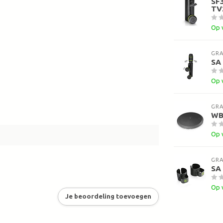
SF3
TV
Op 
GRA
SA 
Op 
GRA
WB
Op 
GRA
SA 
Op 
Je beoordeling toevoegen