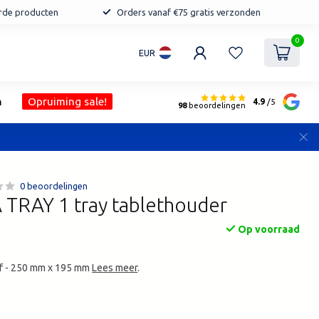
erde producten
Orders vanaf €75 gratis verzonden
0
EUR
n
Opruiming sale!
4.9
/5
98
beoordelingen
0 beoordelingen
 TRAY 1 tray tablethouder
Op voorraad
ef - 250 mm x 195 mm
Lees meer
.