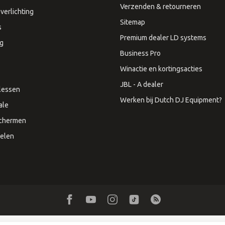
Verzenden & retourneren
verlichting
Sitemap
s
Premium dealer LD systems
ng
Business Pro
Winactie en kortingsacties
JBL - A dealer
lessen
Werken bij Dutch DJ Equipment?
ale
Schermen
elen