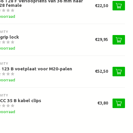
6 T28 F Verloopflens van 36 mm naar
28 female
€22,50
voorraad
VITY
grip lock
€29,95
voorraad
VITY
 123 B voetplaat voor M20-palen
€52,50
voorraad
VITY
CC 35 B kabel clips
€3,80
voorraad