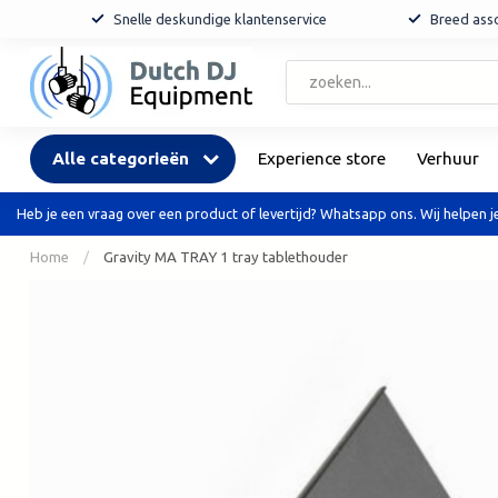
Snelle deskundige klantenservice
Breed asso
Alle categorieën
Experience store
Verhuur
Heb je een vraag over een product of levertijd? Whatsapp ons. Wij helpen je
Home
/
Gravity MA TRAY 1 tray tablethouder