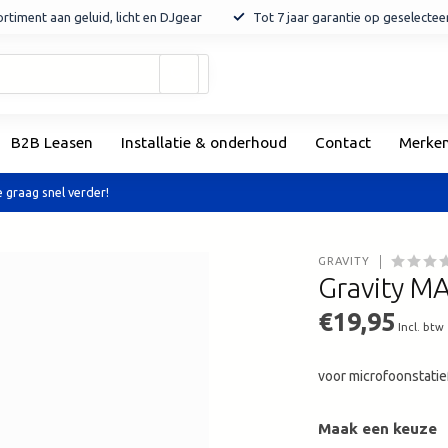
rtiment aan geluid, licht en DJgear
Tot 7 jaar garantie op geselecte
Gebruik
de
pijltjes
op
B2B Leasen
Installatie & onderhoud
Contact
Merke
en
neer
om
 graag snel verder!
een
beschikbaar
resultaat
GRAVITY
te
Gravity MA
selecteren.
Druk
€19,95
Incl. btw
op
Enter
voor microfoonstati
om
naar
het
Maak een keuze
geselecteerde