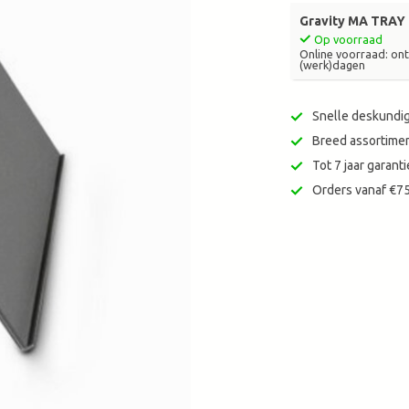
zoekresultaat
Gravity MA TRAY 
te
Op voorraad
gaan.
Online voorraad: ontv
(werk)dagen
Als
u
met
Snelle deskundig
aanraaktoetsen
Breed assortimen
werkt,
Tot 7 jaar garan
kunt
u
Orders vanaf €75
touch-
en
swipetekens
gebruiken.