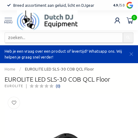
Breed assortiment aan geluid, licht en DJgear
Tot 7 jaar ga
4.9
/5.0
0
MENU
Heb je een vraag over een product of levertijd? Whatsapp ons. Wij
helpen je graag snel verder!
Home
/
EUROLITE LED SLS-30 COB QCL Floor
EUROLITE LED SLS-30 COB QCL Floor
(0)
EUROLITE