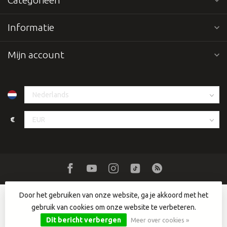
Categorieën
Informatie
Mijn account
€
Door het gebruiken van onze website, ga je akkoord met het
gebruik van cookies om onze website te verbeteren.
© Copyright 2026 Dutch DJ Equipment
- Powered by
Lightspeed
-
Lightspeed design
by
Dyvelopment
Dit bericht verbergen
Meer over cookies »