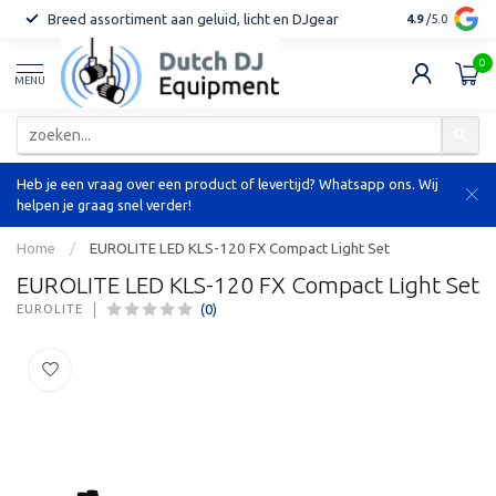
Breed assortiment aan geluid, licht en DJgear
Tot 7 jaar ga
4.9
/5.0
0
MENU
Heb je een vraag over een product of levertijd? Whatsapp ons. Wij
helpen je graag snel verder!
Home
/
EUROLITE LED KLS-120 FX Compact Light Set
EUROLITE LED KLS-120 FX Compact Light Set
(0)
EUROLITE