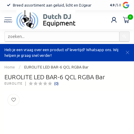
Breed assortiment aan geluid, licht en DJgear
Tot 7 jaar ga
4.9
/5.0
0
MENU
Heb je een vraag over een product of levertijd? Whatsapp ons. Wij
helpen je graag snel verder!
Home
/
EUROLITE LED BAR-6 QCL RGBA Bar
EUROLITE LED BAR-6 QCL RGBA Bar
(0)
EUROLITE