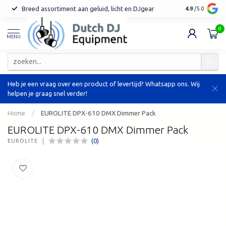
Breed assortiment aan geluid, licht en DJgear
Tot 7 jaar ga
4.9
/5.0
0
MENU
Heb je een vraag over een product of levertijd? Whatsapp ons. Wij
helpen je graag snel verder!
Home
/
EUROLITE DPX-610 DMX Dimmer Pack
EUROLITE DPX-610 DMX Dimmer Pack
(0)
EUROLITE