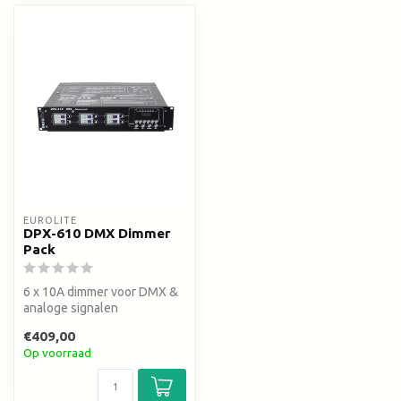
EUROLITE
DPX-610 DMX Dimmer
Pack
6 x 10A dimmer voor DMX &
analoge signalen
connection via terminal
€409,00
blocks
Op voorraad