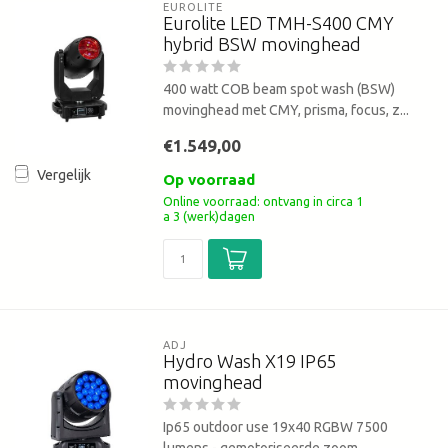
EUROLITE
Eurolite LED TMH-S400 CMY
hybrid BSW movinghead
400 watt COB beam spot wash (BSW)
movinghead met CMY, prisma, focus, z...
€1.549,00
Vergelijk
Op voorraad
Online voorraad: ontvang in circa 1
a 3 (werk)dagen
ADJ
Hydro Wash X19 IP65
movinghead
Ip65 outdoor use 19x40 RGBW 7500
lumens - gemotoriseerde zoom