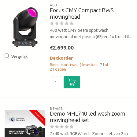
ADJ
Focus CMY Compact BWS
movinghead
400 watt CMY beam spot wash
movinghead met prisma (6F) en 2x frost fil...
€2.699,00
Vergelijk
Backorder
Binnenkort (weer) leverbaar 7 tot
21 dagen
BEAMZ
Demo MHL740 led wash zoom
movinghead set
7x40 watt RGBW led - Zoom - set van 2 in