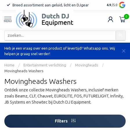
Breed assortiment aan geluid, licht en DJgear
Tot 7 jaar ga
4.9
/5.0
0
MENU
Heb je een vraag over een product of levertijd? Whatsapp ons. Wij
helpen je graag snel verder!
Home
/
Entertainment verlichting
/
Movingheads
/
Movingheads Washers
Movingheads Washers
Ontdek onze collectie Movingheads Washers, inclusief merken
zoals Beamz, CLF, Chauvet, EUROLITE, FOS, FUTURELIGHT, Infinity,
JB Systems en Showtec bij Dutch DJ Equipment.
Filters