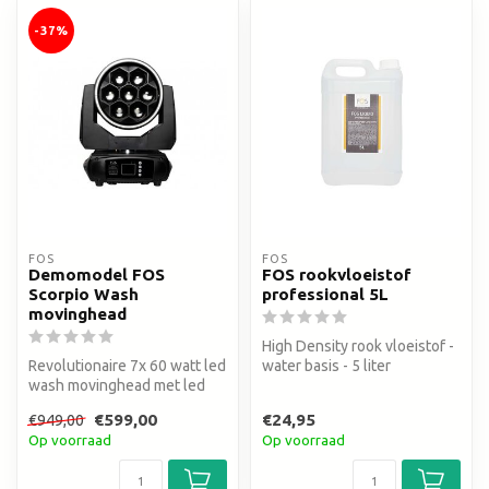
-37%
FOS
FOS
Demomodel FOS
FOS rookvloeistof
Scorpio Wash
professional 5L
movinghead
High Density rook vloeistof -
Revolutionaire 7x 60 watt led
water basis - 5 liter
wash movinghead met led
pixel ring
€599,00
€24,95
€949,00
Op voorraad
Op voorraad