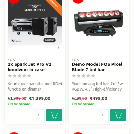
FOS
FOS
2x Spark Jet Pro V2
Demo Model FOS Pixel
koudvuur in case
Blade 7 led bar
Koudvuur sparkular met RDM
Pixel moving led bar, 7x15w
functie en dimmer
RGBW, 4,5° High-efficiency
en instelbare hoogte 1,5tot 5
67 mm PMMA optics
€1.399,00
€499,00
€1.999,00
€699,00
met...
Op voorraad
Op voorraad