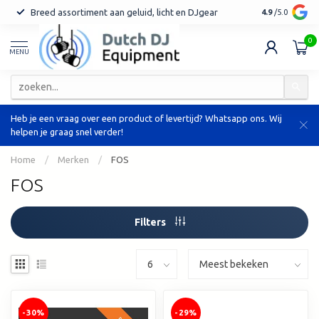
Breed assortiment aan geluid, licht en DJgear
Tot 7 jaar ga
4.9
/5.0
0
MENU
Heb je een vraag over een product of levertijd? Whatsapp ons. Wij
helpen je graag snel verder!
Home
/
Merken
/
FOS
FOS
Filters
-30%
-29%