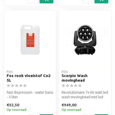
FOS
FOS
Fos rook vloeistof Co2
Scorpio Wash
5L
movinghead
Fast dispression - water basis
Revolutionaire 7x 60 watt led
- 5 liter
wash movinghead met led
pixel ring
€32,50
€949,00
Op voorraad
Op voorraad