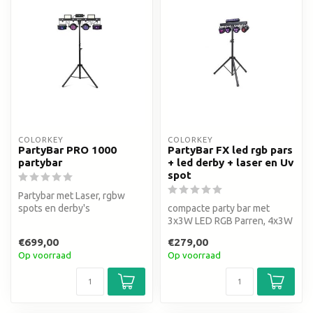
COLORKEY
COLORKEY
PartyBar PRO 1000
PartyBar FX led rgb pars
partybar
+ led derby + laser en Uv
spot
Partybar met Laser, rgbw
spots en derby's
compacte party bar met
3x3W LED RGB Parren, 4x3W
RGBW LED Derby style FX
€699,00
€279,00
Light,...
Op voorraad
Op voorraad