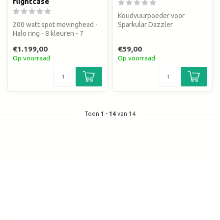
flightcase
Koudvuurpoeder voor
200 watt spot movinghead -
Sparkular Dazzler
Halo ring - 8 kleuren - 7
gobo's + 6 roterende
€1.199,00
€39,00
gobo's...
Op voorraad
Op voorraad
Toon
1
-
14
van 14