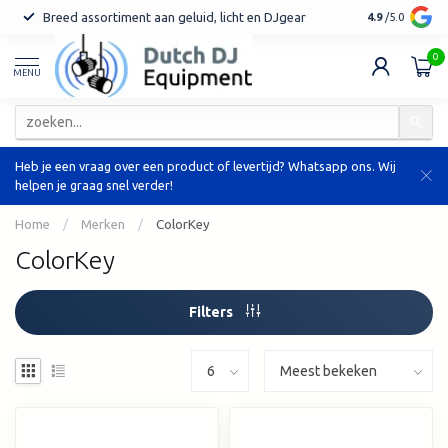
Breed assortiment aan geluid, licht en DJgear
Tot 7 jaar ga
4.9
/5.0
0
MENU
Heb je een vraag over een product of levertijd? Whatsapp ons. Wij
helpen je graag snel verder!
Home
/
Merken
/
ColorKey
ColorKey
Filters