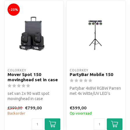
-20%
COLORKEY
COLORKEY
Mover Spot 150
PartyBar Mobile 150
movinghead set in case
Partybar 4x8W RGBW Parren
set van 2x 90 watt spot
met 4x Witte/UV LED’s
movinghead in case
kleurenwiel, 2 gobowielen,
€799,00
€399,00
€999,00
prisma, f...
Backorder
Op voorraad