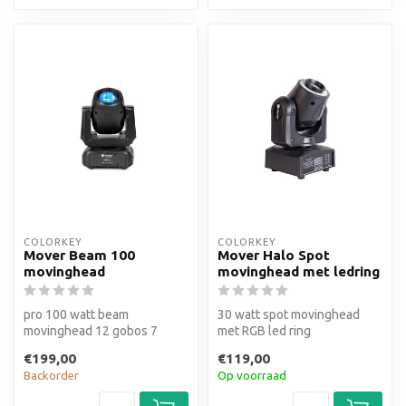
COLORKEY
COLORKEY
Mover Beam 100
Mover Halo Spot
movinghead
movinghead met ledring
pro 100 watt beam
30 watt spot movinghead
movinghead 12 gobos 7
met RGB led ring
vibrant color 8-facet prism 6-
€199,00
€119,00
color rain...
Backorder
Op voorraad