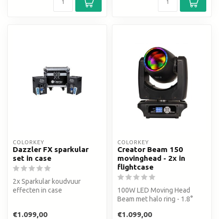
COLORKEY
COLORKEY
Dazzler FX sparkular
Creator Beam 150
set in case
movinghead - 2x in
flightcase
2x Sparkular koudvuur
effecten in case
100W LED Moving Head
Beam met halo ring - 1.8°
beam - 11 kleuren - 18
€1.099,00
€1.099,00
gobo's