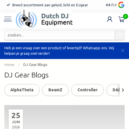
Breed assortiment aan geluid, licht en DJgear
Tot 7 jaar ga
4.9
/5.0
0
MENU
Heb je een vraag over een product of levertijd? Whatsapp ons. Wij
helpen je graag snel verder!
Home
/
DJ Gear Blogs
DJ Gear Blogs
AlphaTheta
BeamZ
Controller
DAP
25
JUN
2026