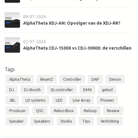
09-07-2026
AlphaTheta XDJ-AN: Opvolger van de XDJ-RR?
02-07-2026
AlphaTheta CDJ-1500X vs CDJ-3000X: de verschillen
Tags
AlphaTheta
BeamZ
Controller
DAP
Denon
DJ
DJ Booth
Dj controller
DMX
geluid
JBL
LD systems
LED
Line Array
Pioneer
Producer
QSC
Rekordbox
Reloop
Review
Speaker
Speakers
Studio
Tips
Verlichting