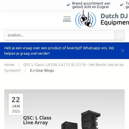
Snelle deskundige
Breed assortiment aan
To
klantenservice
geluid, licht en DJgear
g
MENU
Heb je een vraag over een product of levertijd? Whatsapp ons. Wij
helpen je graag snel verder!
Home
/
QSC L Class: LA108, LA112 & LS118 - Het Beste Line Array
Systeem?
/
DJ Gear Blogs
22
JAN
2025