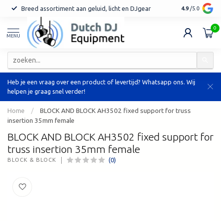
Breed assortiment aan geluid, licht en DJgear
Tot 7 jaar ga
4.9
/5.0
0
MENU
Heb je een vraag over een product of levertijd? Whatsapp ons. Wij
helpen je graag snel verder!
Home
/
BLOCK AND BLOCK AH3502 fixed support for truss
insertion 35mm female
BLOCK AND BLOCK AH3502 fixed support for
truss insertion 35mm female
(0)
BLOCK & BLOCK