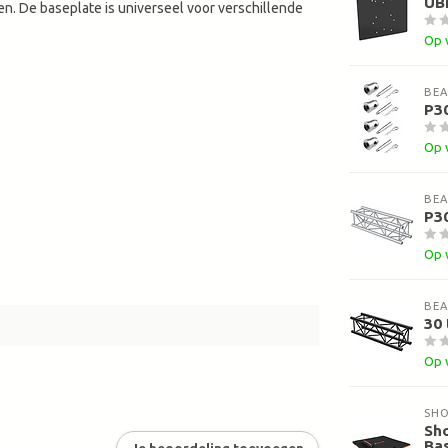
UB
n. De baseplate is universeel voor verschillende
Op 
BE
P30
Op 
BE
P30
Op 
BE
30 
Op 
SH
Sh
Ba