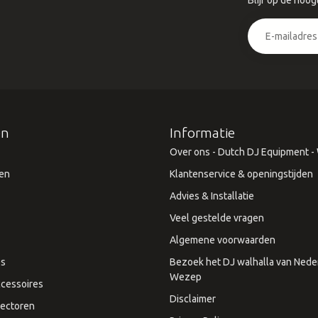
Blijf op de hoog
ën
Informatie
Over ons - Dutch DJ Equipment - W
en
Klantenservice & openingstijden
Advies & Installatie
Veel gestelde vragen
Algemene voorwaarden
es
Bezoek het DJ walhalla van Neder
Wezep
cessoires
Disclaimer
ectoren