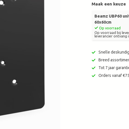
Maak een keuze
zoekresultaat
te
gaan.
Beamz UBP60 uni
Als
60x60cm
u
Op voorraad
Op voorraad bij lever
met
leverancier ontvang i
aanraaktoetsen
werkt,
Snelle deskundig
kunt
u
Breed assortimen
touch-
Tot 7 jaar garan
en
Orders vanaf €75
swipetekens
gebruiken.