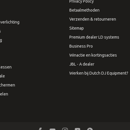
Privacy Policy
Betaalmethoden
Verzenden & retourneren
verlichting
Sitemap
s
Premium dealer LD systems
ng
Business Pro
Winactie en kortingsacties
JBL - A dealer
lessen
Werken bij Dutch DJ Equipment?
ale
Schermen
elen