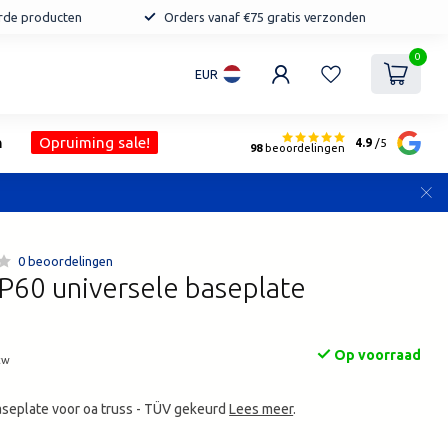
erde producten
Orders vanaf €75 gratis verzonden
0
EUR
n
Opruiming sale!
4.9
/5
98
beoordelingen
0 beoordelingen
60 universele baseplate
Op voorraad
tw
aseplate voor oa truss - TÜV gekeurd
Lees meer
.