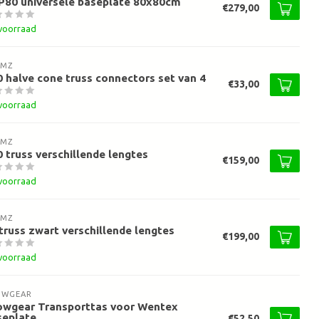
P80 universele baseplate 80x80cm
€279,00
voorraad
AMZ
 halve cone truss connectors set van 4
€33,00
voorraad
AMZ
 truss verschillende lengtes
€159,00
voorraad
AMZ
truss zwart verschillende lengtes
€199,00
voorraad
OWGEAR
owgear Transporttas voor Wentex
seplate
€52,50