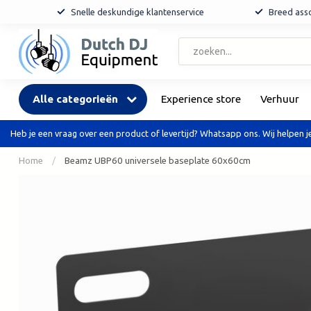
Snelle deskundige klantenservice
Breed asso
Alle categorieën
Experience store
Verhuur
Heb je een vraag over een product of levertijd? Whatsapp ons. Wij helpen je
Home
/
Beamz UBP60 universele baseplate 60x60cm