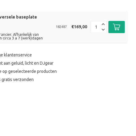
versele baseplate
€169,00
182487
ancier. Afhankelijk van
n circa 3 a 7 (werk)dagen
e klantenservice
t aan geluid, licht en DJgear
tie op geselecteerde producten
 gratis verzonden