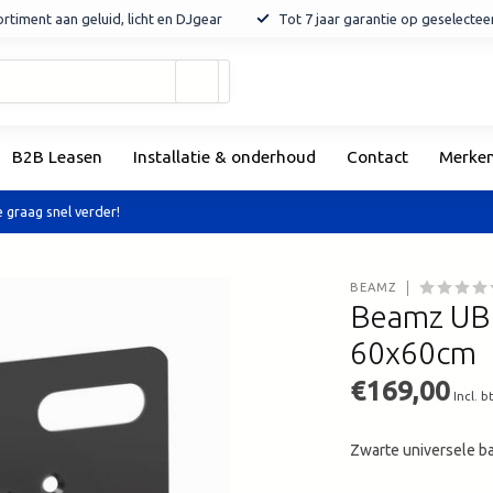
rtiment aan geluid, licht en DJgear
Tot 7 jaar garantie op geselecte
Gebruik
de
pijltjes
op
B2B Leasen
Installatie & onderhoud
Contact
Merke
en
neer
om
 graag snel verder!
een
beschikbaar
resultaat
BEAMZ
te
Beamz UBP
selecteren.
60x60cm
Druk
op
€169,00
Enter
Incl. b
om
naar
Zwarte universele b
het
geselecteerde