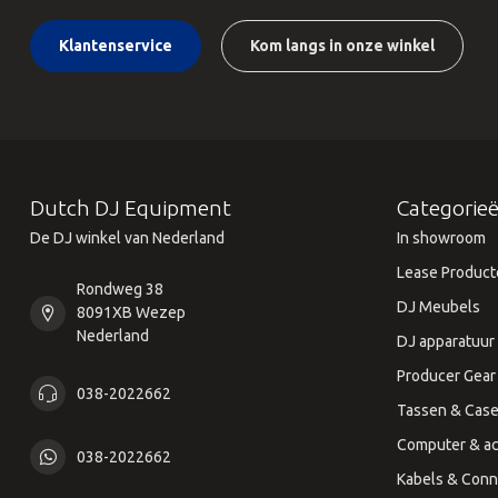
Klantenservice
Kom langs in onze winkel
Dutch DJ Equipment
Categorie
De DJ winkel van Nederland
In showroom
Lease Product
Rondweg 38
DJ Meubels
8091XB Wezep
Nederland
DJ apparatuur
Producer Gear
038-2022662
Tassen & Cas
Computer & ac
038-2022662
Kabels & Conn