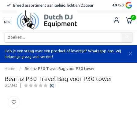
Breed assortiment aan geluid, licht en DJgear
Tot 7 jaar ga
4.9
/5.0
0
MENU
Heb je een vraag over een product of levertijd? Whatsapp ons. Wij
helpen je graag snel verder!
Home
/
Beamz P30 Travel Bag voor P30 tower
Beamz P30 Travel Bag voor P30 tower
(0)
BEAMZ