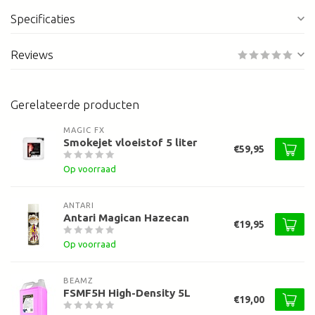
Specificaties
Reviews
Gerelateerde producten
MAGIC FX
Smokejet vloeistof 5 liter
€59,95
Op voorraad
ANTARI
Antari Magican Hazecan
€19,95
Op voorraad
BEAMZ
FSMF5H High-Density 5L
€19,00