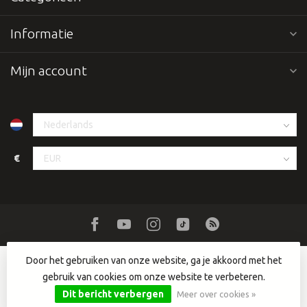
Informatie
Mijn account
€
Door het gebruiken van onze website, ga je akkoord met het
gebruik van cookies om onze website te verbeteren.
© Copyright 2026 Dutch DJ Equipment
- Powered by
Lightspeed
-
Lightspeed design
by
Dyvelopment
Dit bericht verbergen
Meer over cookies »