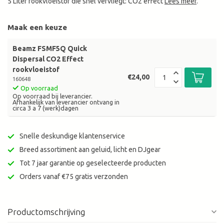
5 Liter rookvloeistof die snel vervliegt: CO2 effect
Lees meer
.
Maak een keuze
Beamz FSMF5Q Quick
Dispersal CO2 Effect
rookvloeistof
€24,00
160648
Op voorraad
Op voorraad bij leverancier.
Afhankelijk van leverancier ontvang in
circa 3 a 7 (werk)dagen
Snelle deskundige klantenservice
Breed assortiment aan geluid, licht en DJgear
Tot 7 jaar garantie op geselecteerde producten
Orders vanaf €75 gratis verzonden
Productomschrijving