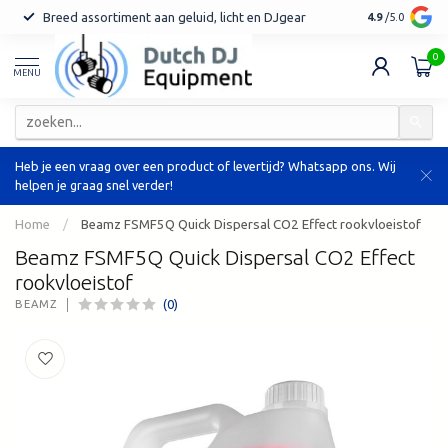
Breed assortiment aan geluid, licht en DJgear
Tot 7 jaar ga
4.9
/5.0
0
MENU
Heb je een vraag over een product of levertijd? Whatsapp ons. Wij
helpen je graag snel verder!
Home
/
Beamz FSMF5Q Quick Dispersal CO2 Effect rookvloeistof
Beamz FSMF5Q Quick Dispersal CO2 Effect
rookvloeistof
(0)
BEAMZ