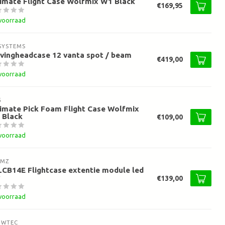
imate Flight Case Wolfmix W1 Black
€169,95
voorraad
SYSTEMS
vingheadcase 12 vanta spot / beam
€419,00
voorraad
G
imate Pick Foam Flight Case Wolfmix
 Black
€109,00
voorraad
AMZ
CB14E Flightcase extentie module led
€139,00
voorraad
OWTEC