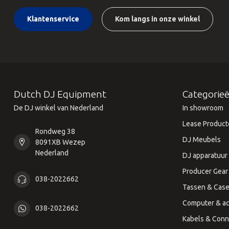
Klantenservice
Kom langs in onze winkel
Dutch DJ Equipment
Categorie
De DJ winkel van Nederland
In showroom
Lease Product
Rondweg 38
DJ Meubels
8091XB Wezep
Nederland
DJ apparatuur
Producer Gear
038-2022662
Tassen & Cas
Computer & ac
038-2022662
Kabels & Conn