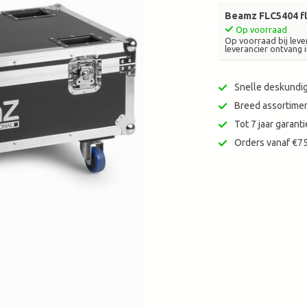
zoekresultaat
Beamz FLC5404 fl
te
Op voorraad
gaan.
Op voorraad bij lever
leverancier ontvang i
Als
u
met
Snelle deskundig
aanraaktoetsen
Breed assortimen
werkt,
Tot 7 jaar garan
kunt
u
Orders vanaf €75
touch-
en
swipetekens
gebruiken.