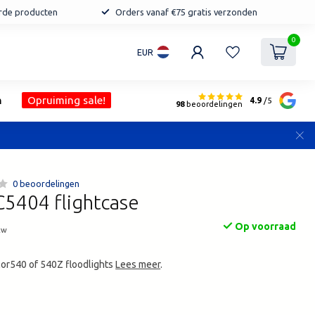
erde producten
Orders vanaf €75 gratis verzonden
0
EUR
n
Opruiming sale!
4.9
/5
98
beoordelingen
0 beoordelingen
5404 flightcase
Op voorraad
tw
lor540 of 540Z floodlights
Lees meer
.