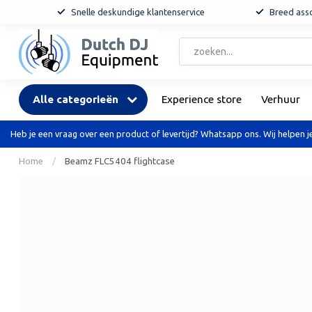
Snelle deskundige klantenservice
Breed asso
Alle categorieën
Experience store
Verhuur
Heb je een vraag over een product of levertijd? Whatsapp ons. Wij helpen je
Home
/
Beamz FLC5404 flightcase