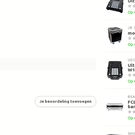
Ult
Op 
JB 
mo
Op 
UD
Ult
W1
Op 
BE
Je beoordeling toevoegen
FCL
bar
Op 
SH