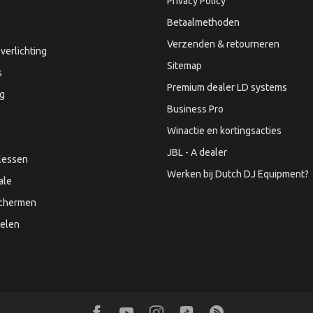
Privacy Policy
Betaalmethoden
Verzenden & retourneren
verlichting
Sitemap
s
Premium dealer LD systems
ng
Business Pro
Winactie en kortingsacties
JBL - A dealer
lessen
Werken bij Dutch DJ Equipment?
ale
Schermen
elen