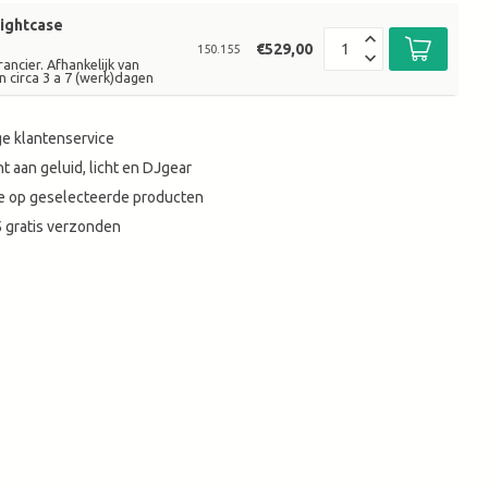
ightcase
€529,00
150.155
ancier. Afhankelijk van
n circa 3 a 7 (werk)dagen
e klantenservice
t aan geluid, licht en DJgear
tie op geselecteerde producten
 gratis verzonden