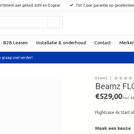
rtiment aan geluid, licht en DJgear
Tot 7 jaar garantie op geselecte
Gebruik
de
pijltjes
op
B2B Leasen
Installatie & onderhoud
Contact
Merke
en
neer
om
 graag snel verder!
een
beschikbaar
resultaat
BEAMZ
te
Beamz FLC
selecteren.
Druk
€529,00
Incl. b
op
Enter
Flightcase 4x StarCo
om
naar
het
Maak een keuze
geselecteerde