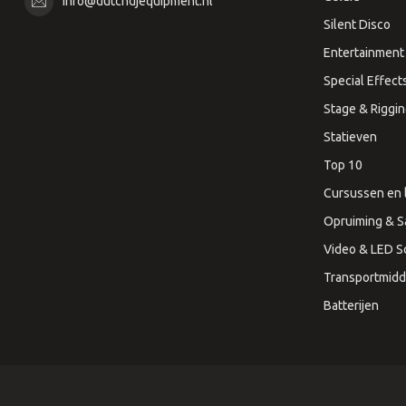
info@dutchdjequipment.nl
Silent Disco
Entertainment 
Special Effect
Stage & Riggi
Statieven
Top 10
Cursussen en 
Opruiming & S
Video & LED 
Transportmidd
Batterijen