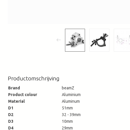
Productomschrijving
Brand
beamZ
Product colour
Aluminium
Material
Aluminum
D1
51mm
D2
32 - 39mm
D3
10mm
D4
29mm