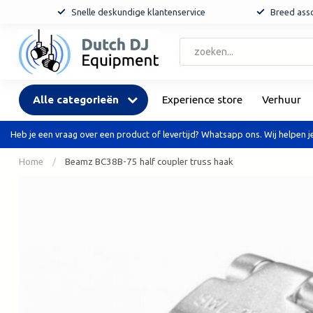
Snelle deskundige klantenservice
Breed asso
Alle categorieën
Experience store
Verhuur
Heb je een vraag over een product of levertijd? Whatsapp ons. Wij helpen je
Home
/
Beamz BC38B-75 half coupler truss haak