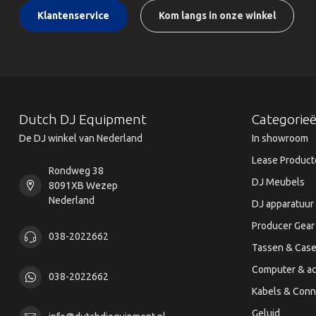
Klantenservice
Kom langs in onze winkel
Dutch DJ Equipment
Categorie
De DJ winkel van Nederland
In showroom
Lease Product
Rondweg 38
DJ Meubels
8091XB Wezep
Nederland
DJ apparatuur
Producer Gear
038-2022662
Tassen & Cas
Computer & ac
038-2022662
Kabels & Conn
Geluid