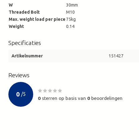
W
30mm
Threaded Bolt
M10
Max. weight load per piece
75kg
Weight
0.14
Specificaties
Artikelnummer
151427
Reviews
0
/
5
0
sterren op basis van
0
beoordelingen