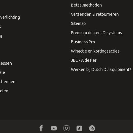
Betaalmethoden
Verzenden & retourneren
verlichting
Sitemap
s
Premium dealer LD systems
ng
Business Pro
Winactie en kortingsacties
JBL - A dealer
lessen
Werken bij Dutch DJ Equipment?
ale
Schermen
elen