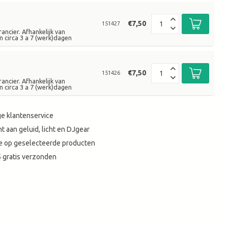
€7,50
151427
ancier. Afhankelijk van
n circa 3 a 7 (werk)dagen
€7,50
151426
ancier. Afhankelijk van
n circa 3 a 7 (werk)dagen
e klantenservice
t aan geluid, licht en DJgear
tie op geselecteerde producten
 gratis verzonden