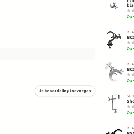
EU
bla
Op 
BE
BC
Op 
BE
BC5
Op 
Je beoordeling toevoegen
SH
Sh
Op 
BE
BSC