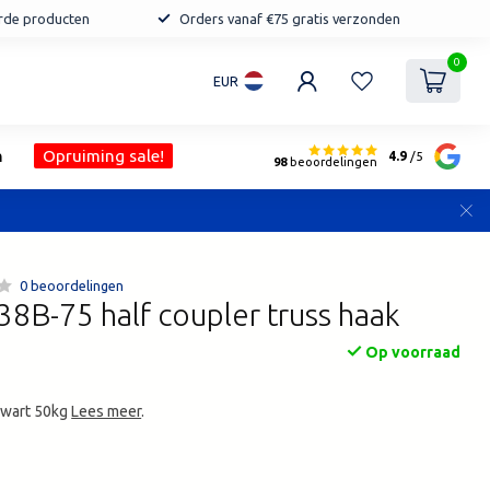
erde producten
Orders vanaf €75 gratis verzonden
0
EUR
n
Opruiming sale!
4.9
/5
98
beoordelingen
0 beoordelingen
8B-75 half coupler truss haak
Op voorraad
 zwart 50kg
Lees meer
.