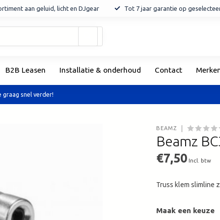
rtiment aan geluid, licht en DJgear
Tot 7 jaar garantie op geselecte
Gebruik
de
pijltjes
op
B2B Leasen
Installatie & onderhoud
Contact
Merke
en
neer
om
 graag snel verder!
een
beschikbaar
resultaat
BEAMZ
te
Beamz BC3
selecteren.
Druk
€7,50
Incl. btw
op
Enter
Truss klem slimline
om
naar
het
Maak een keuze
geselecteerde