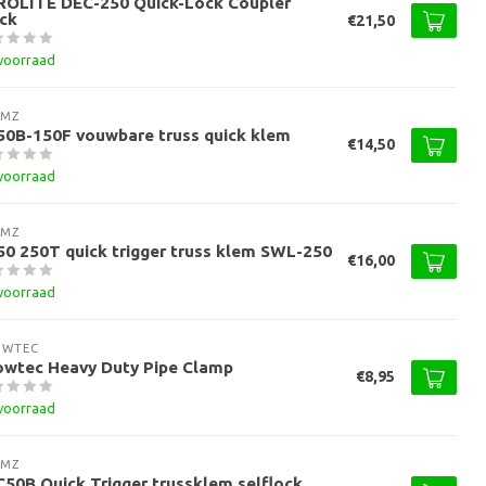
ROLITE DEC-250 Quick-Lock Coupler
ck
€21,50
voorraad
AMZ
50B-150F vouwbare truss quick klem
€14,50
voorraad
AMZ
0 250T quick trigger truss klem SWL-250
€16,00
voorraad
OWTEC
owtec Heavy Duty Pipe Clamp
€8,95
voorraad
AMZ
50B Quick Trigger trussklem selflock