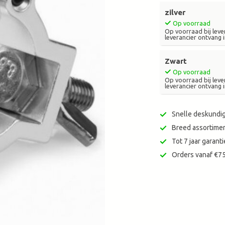
zoekresultaat
zilver
te
Op voorraad
gaan.
Op voorraad bij lever
leverancier ontvang i
Als
u
met
Zwart
aanraaktoetsen
Op voorraad
Op voorraad bij lever
werkt,
leverancier ontvang i
kunt
u
touch-
Snelle deskundig
en
Breed assortimen
swipetekens
Tot 7 jaar garan
gebruiken.
Orders vanaf €75