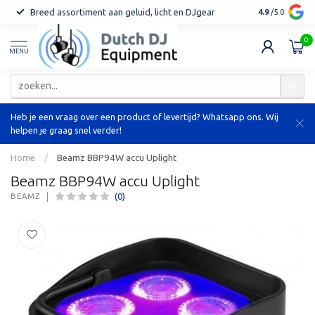
Breed assortiment aan geluid, licht en DJgear
Tot 7 jaar ga
4.9
/5.0
0
MENU
Heb je een vraag over een product of levertijd? Whatsapp ons. Wij
helpen je graag snel verder!
Home
/
Beamz BBP94W accu Uplight
Beamz BBP94W accu Uplight
(0)
BEAMZ