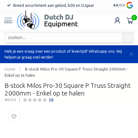
Breed assortiment aan geluid, licht en DJgear
Tot 7 jaar ga
4.9
/5.0
0
MENU
Heb je een vraag over een product of levertijd? Whatsapp ons. Wij
helpen je graag snel verder!
Home
/
B-stock Milos Pro-30 Square P Truss Straight 2000mm -
Enkel op te halen
B-stock Milos Pro-30 Square P Truss Straight
2000mm - Enkel op te halen
(0)
MILOS