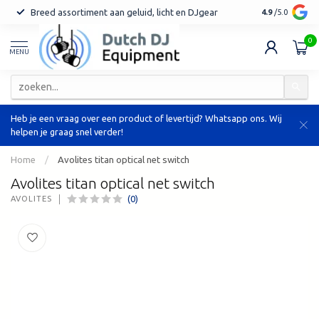
Breed assortiment aan geluid, licht en DJgear
Tot 7 jaar ga
4.9
/5.0
0
MENU
Heb je een vraag over een product of levertijd? Whatsapp ons. Wij
helpen je graag snel verder!
Home
/
Avolites titan optical net switch
Avolites titan optical net switch
(0)
AVOLITES