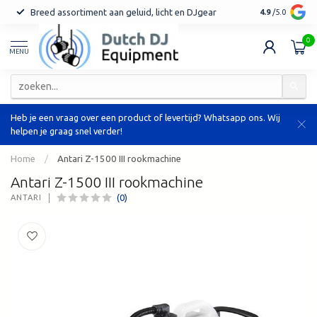
Breed assortiment aan geluid, licht en DJgear
Tot 7 jaar ga
4.9
/5.0
0
MENU
Heb je een vraag over een product of levertijd? Whatsapp ons. Wij
helpen je graag snel verder!
Home
/
Antari Z-1500 III rookmachine
Antari Z-1500 III rookmachine
(0)
ANTARI