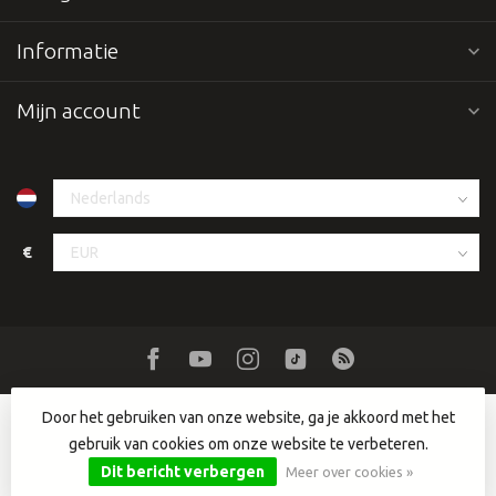
Informatie
Mijn account
€
Door het gebruiken van onze website, ga je akkoord met het
gebruik van cookies om onze website te verbeteren.
© Copyright 2026 Dutch DJ Equipment
- Powered by
Lightspeed
-
Lightspeed design
by
Dyvelopment
Dit bericht verbergen
Meer over cookies »