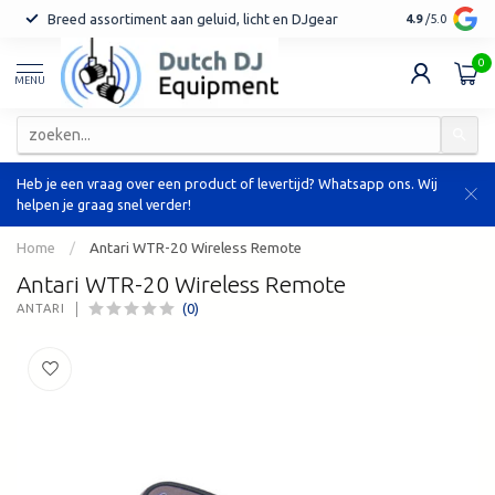
Breed assortiment aan geluid, licht en DJgear
Tot 7 jaar ga
4.9
/5.0
0
MENU
Heb je een vraag over een product of levertijd? Whatsapp ons. Wij
helpen je graag snel verder!
Home
/
Antari WTR-20 Wireless Remote
Antari WTR-20 Wireless Remote
(0)
ANTARI