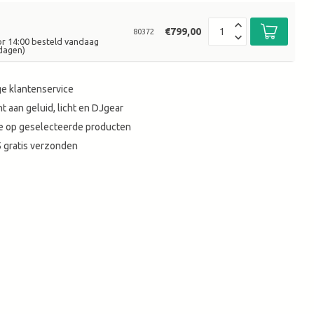
€799,00
80372
or 14:00 besteld vandaag
dagen)
e klantenservice
t aan geluid, licht en DJgear
tie op geselecteerde producten
 gratis verzonden