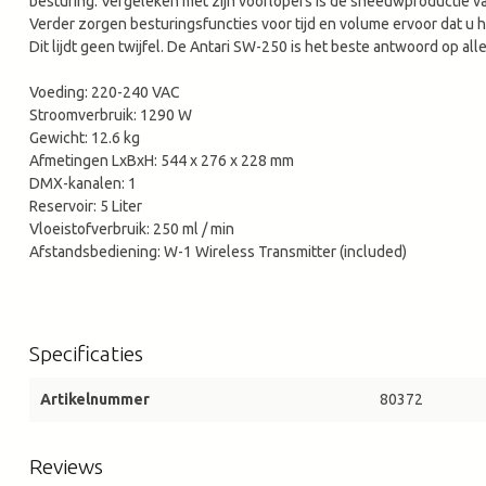
besturing. Vergeleken met zijn voorlopers is de sneeuwproductie
Verder zorgen besturingsfuncties voor tijd en volume ervoor dat u
Dit lijdt geen twijfel. De Antari SW-250 is het beste antwoord op a
Voeding: 220-240 VAC
Stroomverbruik: 1290 W
Gewicht: 12.6 kg
Afmetingen LxBxH: 544 x 276 x 228 mm
DMX-kanalen: 1
Reservoir: 5 Liter
Vloeistofverbruik: 250 ml / min
Afstandsbediening: W-1 Wireless Transmitter (included)
Specificaties
Artikelnummer
80372
Reviews