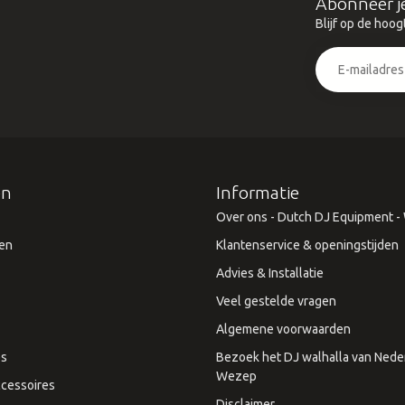
Abonneer j
Blijf op de hoog
ën
Informatie
Over ons - Dutch DJ Equipment - W
en
Klantenservice & openingstijden
Advies & Installatie
Veel gestelde vragen
Algemene voorwaarden
es
Bezoek het DJ walhalla van Neder
Wezep
cessoires
Disclaimer