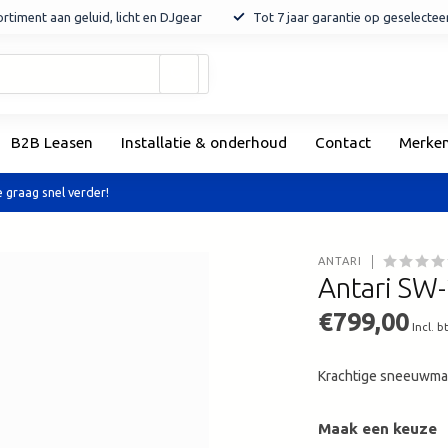
rtiment aan geluid, licht en DJgear
Tot 7 jaar garantie op geselecte
Gebruik
de
pijltjes
op
B2B Leasen
Installatie & onderhoud
Contact
Merke
en
neer
om
 graag snel verder!
een
beschikbaar
resultaat
ANTARI
te
Antari SW
selecteren.
Druk
€799,00
Incl. b
op
Enter
Krachtige sneeuwm
om
naar
het
Maak een keuze
geselecteerde