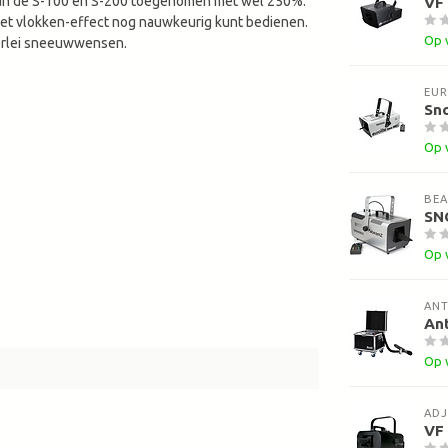
 van de S-100 en S-200 toegenomen met wel 250%.
VF
 het vlokken-effect nog nauwkeurig kunt bedienen.
Op 
llerlei sneeuwwensen.
EUR
Sn
Op 
BE
SN
Op 
ANT
Ant
Op 
ADJ
VF