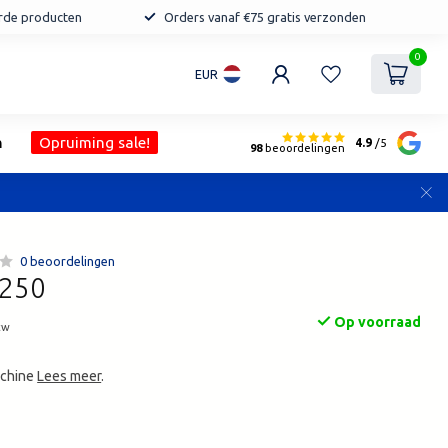
erde producten
Orders vanaf €75 gratis verzonden
0
EUR
n
Opruiming sale!
4.9
/5
98
beoordelingen
0 beoordelingen
-250
Op voorraad
tw
achine
Lees meer
.