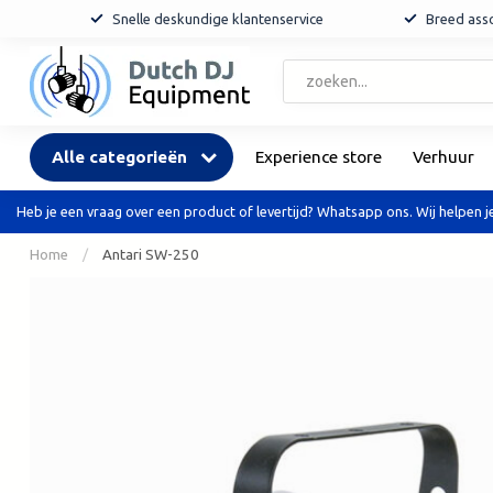
Snelle deskundige klantenservice
Breed asso
Alle categorieën
Experience store
Verhuur
Heb je een vraag over een product of levertijd? Whatsapp ons. Wij helpen je
Home
/
Antari SW-250