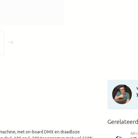
Gerelateer
wmachine, met on-board DMX en draadloze
ADJ