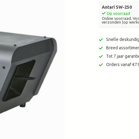
zoekresultaat
Antari SW-250
te
Op voorraad
gaan.
Online voorraad. Vo
verzonden (op werk
Als
u
met
Snelle deskundig
aanraaktoetsen
Breed assortimen
werkt,
Tot 7 jaar garan
kunt
u
Orders vanaf €75
touch-
en
swipetekens
gebruiken.