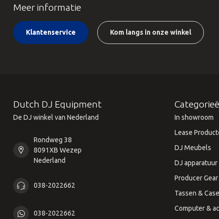
Meer informatie
Klantenservice
Kom langs in onze winkel
Dutch DJ Equipment
Categorie
De DJ winkel van Nederland
In showroom
Lease Product
Rondweg 38
DJ Meubels
8091XB Wezep
Nederland
DJ apparatuur
Producer Gear
038-2022662
Tassen & Cas
Computer & ac
038-2022662