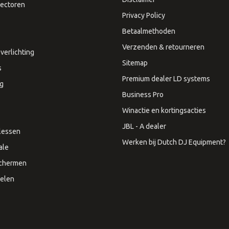
ectoren
Privacy Policy
Betaalmethoden
Verzenden & retourneren
verlichting
Sitemap
s
Premium dealer LD systems
ng
Business Pro
Winactie en kortingsacties
JBL - A dealer
lessen
Werken bij Dutch DJ Equipment?
ale
Schermen
elen