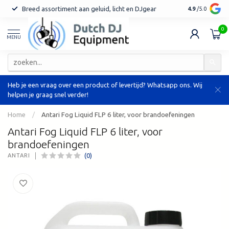
Breed assortiment aan geluid, licht en DJgear
Tot 7 jaar ga
4.9
/5.0
0
MENU
Heb je een vraag over een product of levertijd? Whatsapp ons. Wij
helpen je graag snel verder!
Home
/
Antari Fog Liquid FLP 6 liter, voor brandoefeningen
Antari Fog Liquid FLP 6 liter, voor
brandoefeningen
(0)
ANTARI