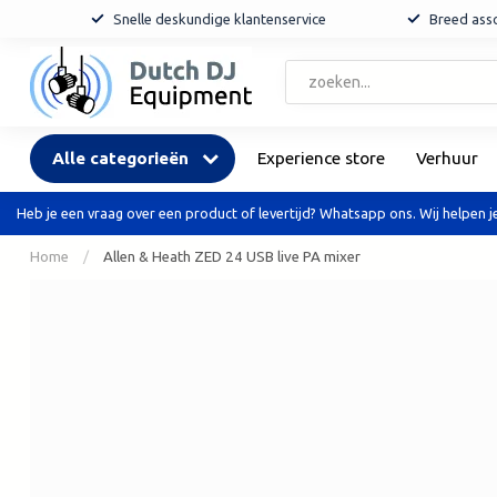
Snelle deskundige klantenservice
Breed asso
Alle categorieën
Experience store
Verhuur
Heb je een vraag over een product of levertijd? Whatsapp ons. Wij helpen je
Home
/
Allen & Heath ZED 24 USB live PA mixer