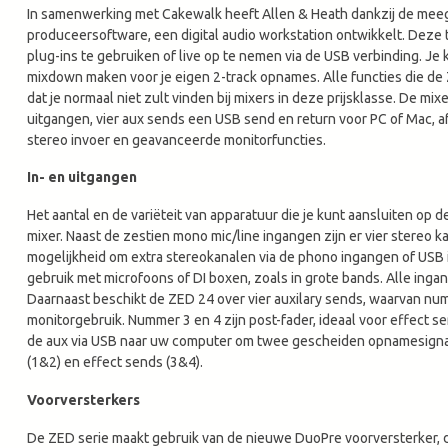
In samenwerking met Cakewalk heeft Allen & Heath dankzij de me
produceersoftware, een digital audio workstation ontwikkelt. Deze 
plug-ins te gebruiken of live op te nemen via de USB verbinding. Je
mixdown maken voor je eigen 2-track opnames. Alle functies die de ZE
dat je normaal niet zult vinden bij mixers in deze prijsklasse. De mi
uitgangen, vier aux sends een USB send en return voor PC of Mac, 
stereo invoer en geavanceerde monitorfuncties.
In- en uitgangen
Het aantal en de variëteit van apparatuur die je kunt aansluiten op
mixer. Naast de zestien mono mic/line ingangen zijn er vier stereo k
mogelijkheid om extra stereokanalen via de phono ingangen of USB i
gebruik met microfoons of DI boxen, zoals in grote bands. Alle inga
Daarnaast beschikt de ZED 24 over vier auxilary sends, waarvan num
monitorgebruik. Nummer 3 en 4 zijn post-fader, ideaal voor effect 
de aux via USB naar uw computer om twee gescheiden opnamesignale
(1&2) en effect sends (3&4).
Voorversterkers
De ZED serie maakt gebruik van de nieuwe DuoPre voorversterker, 