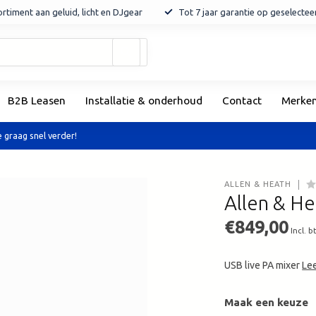
rtiment aan geluid, licht en DJgear
Tot 7 jaar garantie op geselecte
Gebruik
de
pijltjes
op
B2B Leasen
Installatie & onderhoud
Contact
Merke
en
neer
om
 graag snel verder!
een
beschikbaar
resultaat
ALLEN & HEATH
te
Allen & He
selecteren.
Druk
€849,00
Incl. b
op
Enter
USB live PA mixer
Le
om
naar
het
Maak een keuze
geselecteerde