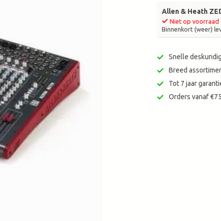
zoekresultaat
Allen & Heath ZED
te
Niet op voorraad
gaan.
Binnenkort (weer) le
Als
u
Snelle deskundig
met
aanraaktoetsen
Breed assortimen
werkt,
Tot 7 jaar garan
kunt
Orders vanaf €75
u
touch-
en
swipetekens
gebruiken.