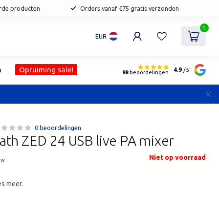
erde producten
Orders vanaf €75 gratis verzonden
0
EUR
n
Opruiming sale!
4.9
/5
98
beoordelingen
0 beoordelingen
ath ZED 24 USB live PA mixer
Niet op voorraad
tw
es meer
.