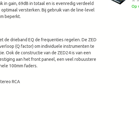
 in gain, 69dB in totaal en is evenredig verdeeld
Op 
ptimaal versterken. Bij gebruik van de line-level
um beperkt.
met de drieband EQ de frequenties regelen. De ZED
erloop (Q factor) om individuele instrumenten te
ie. Ook de constructie van de ZED24 is van een
stiging aan het front paneel, een veel robuustere
onele 100mm faders.
 stereo RCA