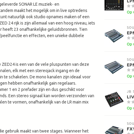
LPM
egeleverde SONAR LE muziek- en
tandem maakt het mogelijk om in live optredens
Op 
 kunt natuurlijk ook studio opnames maken of een
D 24 rijk is zijn allemaal van een hoog niveau, iets
SO
xer heeft 23 onafhankelijke geluidsbronnen. Tien
EP
afpeelfunctie en effecten, een unieke dubbele
Op 
SO
 de ZED24 is een van de vele pluspunten van deze
EP
analen, elk met een stereojack ingang en de
Op 
n te schakelen. De mono kanalen zijn ideaal voor
ngen hebben onafhankelijk gain regelaars.
mer 1 en 2 prefader zijn en dus geschikt voor
JB 
sends. Een stereo signaal kan worden verzonden van
LIV
n te vormen, onafhankelijk van de LR main mix
Op 
SO
FX1
die gebruik maakt van twee stages. Wanneer het