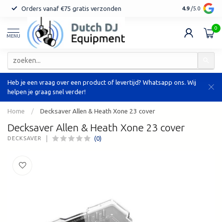
Orders vanaf €75 gratis verzonden
4.9
/5.0
0
MENU
Heb je een vraag over een product of levertijd? Whatsapp ons. Wij
helpen je graag snel verder!
Home
/
Decksaver Allen & Heath Xone 23 cover
Decksaver Allen & Heath Xone 23 cover
(0)
DECKSAVER