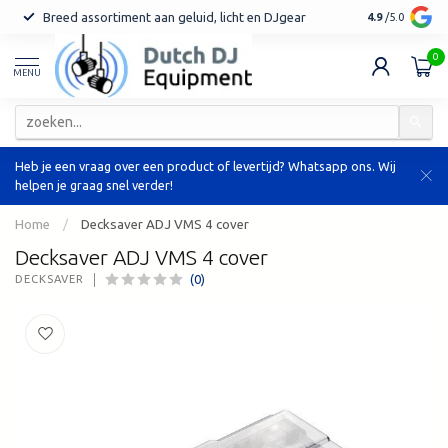
Breed assortiment aan geluid, licht en DJgear
Tot 7 jaar ga
4.9
/5.0
0
MENU
Heb je een vraag over een product of levertijd? Whatsapp ons. Wij
helpen je graag snel verder!
Home
/
Decksaver ADJ VMS 4 cover
Decksaver ADJ VMS 4 cover
(0)
DECKSAVER