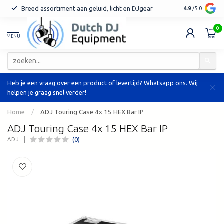
Breed assortiment aan geluid, licht en DJgear
Tot 7 jaar ga
4.9
/5.0
0
MENU
Heb je een vraag over een product of levertijd? Whatsapp ons. Wij
helpen je graag snel verder!
Home
/
ADJ Touring Case 4x 15 HEX Bar IP
ADJ Touring Case 4x 15 HEX Bar IP
(0)
ADJ