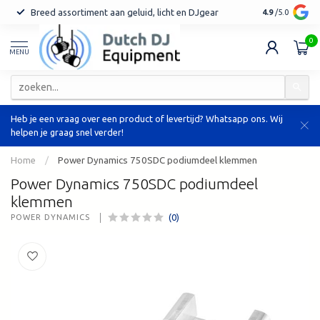
Breed assortiment aan geluid, licht en DJgear
Tot 7 jaar ga
4.9
/5.0
0
MENU
Heb je een vraag over een product of levertijd? Whatsapp ons. Wij
helpen je graag snel verder!
Home
/
Power Dynamics 750SDC podiumdeel klemmen
Power Dynamics 750SDC podiumdeel
klemmen
(0)
POWER DYNAMICS 