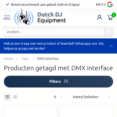
Breed assortiment aan geluid, licht en DJgear
Tot 7 jaar ga
4.9
/5.0
0
MENU
Heb je een vraag over een product of levertijd? Whatsapp ons. Wij
helpen je graag snel verder!
Home
/
Tags
/
DMX interface
Producten getagd met DMX interface
Filters