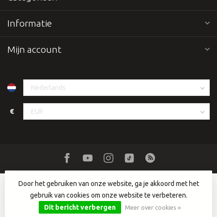
Informatie
Mijn account
€
Door het gebruiken van onze website, ga je akkoord met het
gebruik van cookies om onze website te verbeteren.
© Copyright 2026 Dutch DJ Equipment
- Powered by
Lightspeed
-
Lightspeed design
by
Dyvelopment
Dit bericht verbergen
Meer over cookies »