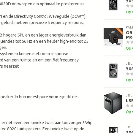
305
 8020D ontworpen om optimaal te presteren in
Op 
) en de Directivity Control Waveguide (DCW™)
 geluid, met een precieze frequency respons,
PAL
ORB
dB hogere SPL en een lager energieverbruik dan
Mon
uenties tot 56 Hz en een helder high-end tot 25
gen.
Op 
r systemen komen met room response
d van een ruimte en om een flat frequency
JBL
rs neerzet.
308
Op 
JBL
peaker. In hun meest pure vorm zijn dit de
LS
Op 
 je er nét even een unieke twist aan toevoegen? Wij
JBL
elec 8020 luidsprekers. Een unieke twist op de
306