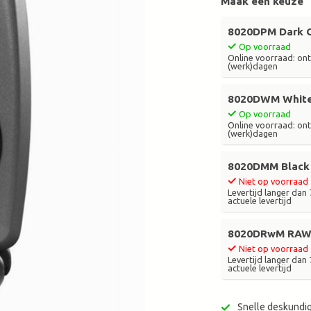
Maak een keuze
zoekresultaat
te
8020DPM Dark 
gaan.
Op voorraad
Als
Online voorraad: ontv
(werk)dagen
u
met
aanraaktoetsen
8020DWM Whit
werkt,
Op voorraad
Online voorraad: ontv
kunt
(werk)dagen
u
touch-
8020DMM Black
en
Niet op voorraad
swipetekens
Levertijd langer dan
gebruiken.
actuele levertijd
8020DRwM RA
Niet op voorraad
Levertijd langer dan
actuele levertijd
Snelle deskundig