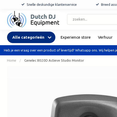
Snelle deskundige klantenservice
Breed asso
Alle categorieën
Experience store
Verhuur
Heb je een vraag over een product of levertijd? Whatsapp ons. Wij helpen je
Home
/
Genelec 8020D Actieve Studio Monitor