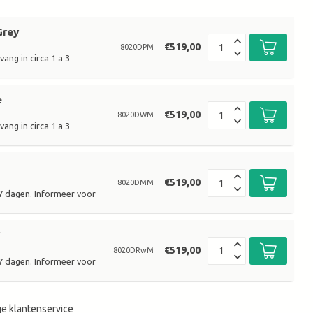
Grey
€519,00
8020DPM
ang in circa 1 a 3
e
€519,00
8020DWM
ang in circa 1 a 3
€519,00
8020DMM
 7 dagen. Informeer voor
W
€519,00
8020DRwM
 7 dagen. Informeer voor
e klantenservice