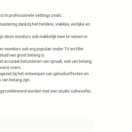
t in professionele settings zoals:
astering dankzij het heldere, vlakkke, eerlijke en
ijn deze monitors ook makkelijk mee te nemen in
ec monitors ook erg populair onder TV en Film
eluid van groot belang is.
et accuraat beluisteren van spraak, wat van belang
voice overs.
ngezet bij het ontwerpen van geluidseffecten en
 van belang zijn.
 gecombineerd worden met een studio subwoofer,