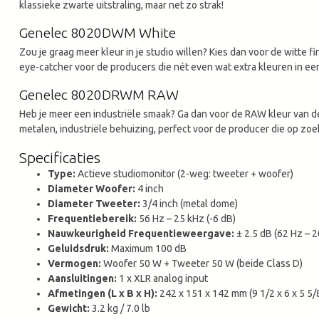
klassieke zwarte uitstraling, maar net zo strak!
Genelec 8020DWM White
Zou je graag meer kleur in je studio willen? Kies dan voor de witte 
eye-catcher voor de producers die nét even wat extra kleuren in een
Genelec 8020DRWM RAW
Heb je meer een industriële smaak? Ga dan voor de RAW kleur van d
metalen, industriële behuizing, perfect voor de producer die op zoek
Specificaties
Type:
Actieve studiomonitor (2-weg: tweeter + woofer)
Diameter Woofer:
4 inch
Diameter Tweeter:
3/4 inch (metal dome)
Frequentiebereik:
56 Hz – 25 kHz (-6 dB)
Nauwkeurigheid Frequentieweergave:
± 2.5 dB (62 Hz – 2
Geluidsdruk:
Maximum 100 dB
Vermogen:
Woofer 50 W + Tweeter 50 W (beide Class D)
Aansluitingen:
1 x XLR analog input
Afmetingen (L x B x H):
242 x 151 x 142 mm (9 1/2 x 6 x 5 5/8
Gewicht:
3.2 kg / 7.0 lb