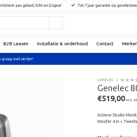
rtiment aan geluid, licht en DJgear
Tot 7 jaar garantie op geselecte
Gebruik
de
pijltjes
op
B2B Leasen
Installatie & onderhoud
Contact
Merke
en
neer
om
 graag snel verder!
een
beschikbaar
resultaat
GENELEC
te
Genelec 8
selecteren.
Druk
€519,00
Incl. b
op
Enter
Actieve Studio Monit
om
Woofer 4 in + Tweet
naar
het
geselecteerde