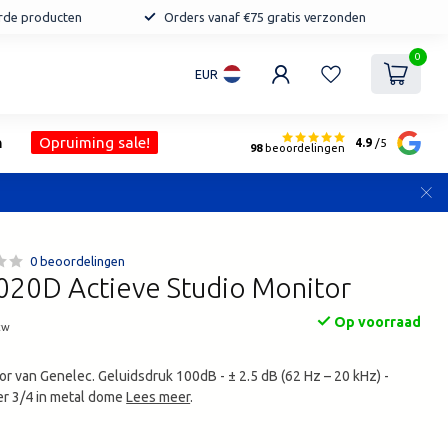
erde producten
Orders vanaf €75 gratis verzonden
0
EUR
n
Opruiming sale!
4.9
/5
98
beoordelingen
0 beoordelingen
020D Actieve Studio Monitor
Op voorraad
tw
or van Genelec. Geluidsdruk 100dB - ± 2.5 dB (62 Hz – 20 kHz) -
er 3/4 in metal dome
Lees meer
.