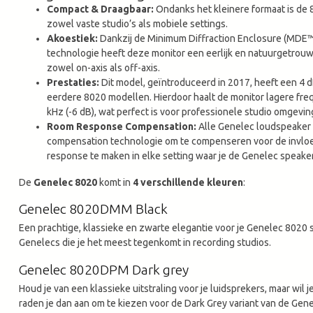
Compact & Draagbaar:
Ondanks het kleinere formaat is de
zowel vaste studio’s als mobiele settings.
Akoestiek:
Dankzij de Minimum Diffraction Enclosure (MDE™
technologie heeft deze monitor een eerlijk en natuurgetrouw
zowel on-axis als off-axis.
Prestaties:
Dit model, geïntroduceerd in 2017, heeft een 4 
eerdere 8020 modellen. Hierdoor haalt de monitor lagere freq
kHz (-6 dB), wat perfect is voor professionele studio omgevin
Room Response Compensation:
Alle Genelec loudspeake
compensation technologie om te compenseren voor de invloe
response te maken in elke setting waar je de Genelec speake
De
Genelec 8020
komt in
4 verschillende kleuren
:
Genelec 8020DMM Black
Een prachtige, klassieke en zwarte elegantie voor je Genelec 8020 s
Genelecs die je het meest tegenkomt in recording studios.
Genelec 8020DPM Dark grey
Houd je van een klassieke uitstraling voor je luidsprekers, maar wil
raden je dan aan om te kiezen voor de Dark Grey variant van de Gen