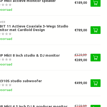
P MkII actieve monitor speaker
€189,00
voorraad
MER
IT 11 Actieve Coaxiale 3-Wegs Studio
itor met Cardioid Design
€789,00
voorraad
€329,00
P MkII 8 inch studio & DJ monitor
€289,00
voorraad
R310S studio subwoofer
€499,00
voorraad
€259,00
P MkII 6,5 inch DJ & producer monitor