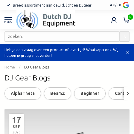
Breed assortiment aan geluid, licht en DJgear
Tot 7 jaar ga
4.9
/5.0
0
MENU
Heb je een vraag over een product of levertijd? Whatsapp ons. Wij
helpen je graag snel verder!
Home
/
DJ Gear Blogs
DJ Gear Blogs
AlphaTheta
BeamZ
Beginner
Controlle
17
SEP
2025