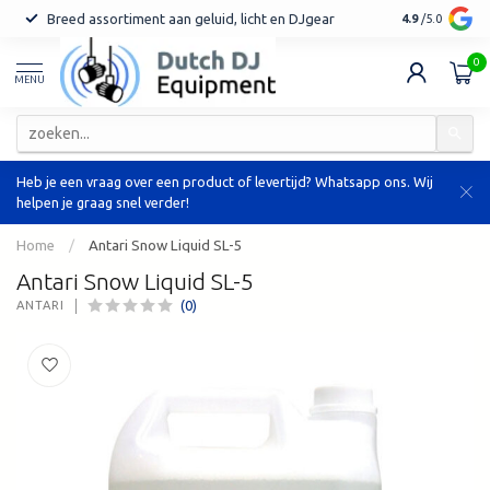
Breed assortiment aan geluid, licht en DJgear
Tot 7 jaar ga
4.9
/5.0
0
MENU
Heb je een vraag over een product of levertijd? Whatsapp ons. Wij
helpen je graag snel verder!
Home
/
Antari Snow Liquid SL-5
Antari Snow Liquid SL-5
(0)
ANTARI